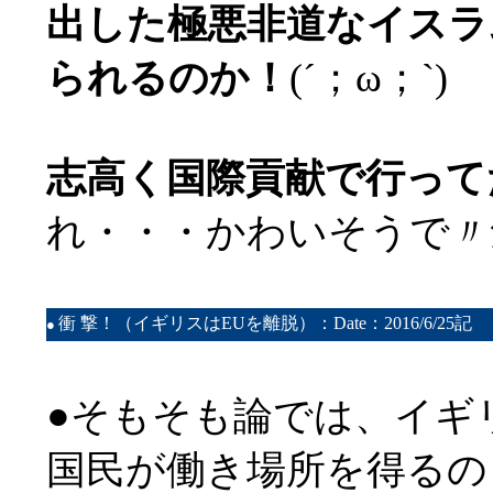
出した極悪非道なイスラ
られるのか！
(´；ω；`)
志高く国際貢献で行って
れ・・・かわいそうで〃
衝 撃！（イギリスはEUを離脱）：Date：2016/6/25記
●
●そもそも論では、イギ
国民が働き場所を得るの