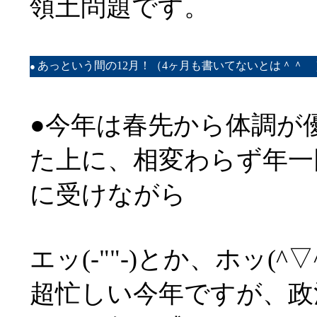
領土問題です。
あっという間の12月！（4ヶ月も書いてないとは＾＾ゞ）：Dat
●
●今年は春先から体調が
た上に、相変わらず年一
に受けながら
エッ(-""-)とか、ホッ(
超忙しい今年ですが、政