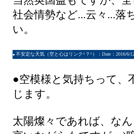
当然英国益もですが、全
社会情勢など...云々..
い。
不安定な天気（空と心はリンク^？^）：Date：2016/6/1
●
●空模様と気持ちって、
じます。
太陽燦々であれば、なん